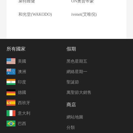
萊特維健
ON奧普帝蒙
和光堂(WAKODO)
ivenet(艾唯倪)
所有國家
假期
美國
黑色星期五
澳洲
網絡星期一
印度
聖誕節
德國
萬聖節大銷售
西班牙
商店
意大利
網站地圖
巴西
分類