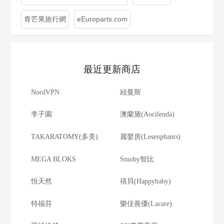
青芒果旅行網
eEuroparts.com
最近更新商店
NordVPN
紐曼斯
李子園
澳蘭黛(Aocilenda)
TAKARATOMY(多美)
麗嬰房(Lesenphants)
MEGA BLOKS
Smoby智比
恒天然
禧貝(Happybaby)
特福芬
樂佳善優(Lacare)