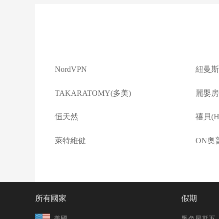
NordVPN
紐曼斯
TAKARATOMY(多美)
麗嬰房(L
恒天然
禧貝(Ha
萊特維健
ON奧
所有國家
假期
美國
黑色星期五