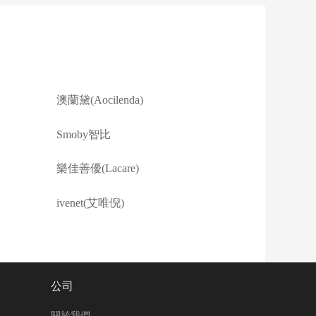
澳蘭黛(Aocilenda)
Smoby智比
樂佳善優(Lacare)
ivenet(艾唯倪)
公司
關於我們