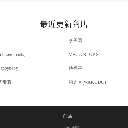
最近更新商店
李子園
esenphants)
MEGA BLOKS
ppybaby)
特福芬
普帝蒙
和光堂(WAKODO)
商店
網站地圖