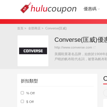
優惠碼
首頁
>
全部商店
>
Converse(匡威)
Converse(匡威)
http://www.converse.com
美國鞋業著名品牌，始創於1908
戶曉的帆布鞋代名詞，被譽為帆布
征。
折扣類型
% Off
$ Off