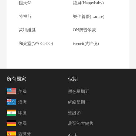
恒天然
禧貝(Happybaby)
特福芬
樂佳善優(Lacare)
萊特維健
ON奧普帝蒙
和光堂(WAKODO)
ivenet(艾唯倪)
所有國家
假期
美國
黑色星期五
澳洲
網絡星期一
印度
聖誕節
德國
萬聖節大銷售
西班牙
商店