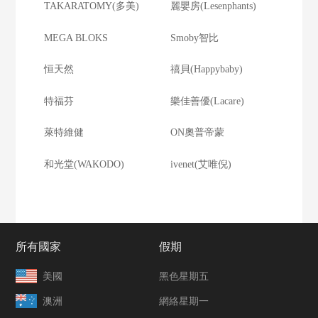
TAKARATOMY(多美)
麗嬰房(Lesenphants)
MEGA BLOKS
Smoby智比
恒天然
禧貝(Happybaby)
特福芬
樂佳善優(Lacare)
萊特維健
ON奧普帝蒙
和光堂(WAKODO)
ivenet(艾唯倪)
所有國家
假期
美國
黑色星期五
澳洲
網絡星期一