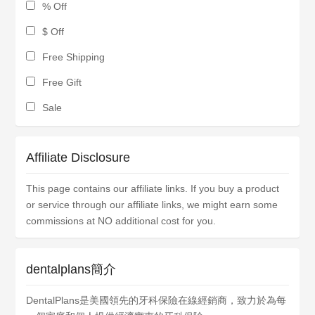
% Off
$ Off
Free Shipping
Free Gift
Sale
Affiliate Disclosure
This page contains our affiliate links. If you buy a product
or service through our affiliate links, we might earn some
commissions at NO additional cost for you.
dentalplans簡介
DentalPlans是美國領先的牙科保險在線經銷商，致力於為每