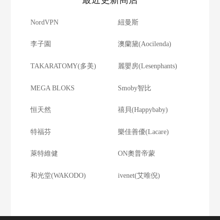
NordVPN
紐曼斯
李子園
澳蘭黛(Aocilenda)
TAKARATOMY(多美)
麗嬰房(Lesenphants)
MEGA BLOKS
Smoby智比
恒天然
禧貝(Happybaby)
特福芬
樂佳善優(Lacare)
萊特維健
ON奧普帝蒙
和光堂(WAKODO)
ivenet(艾唯倪)