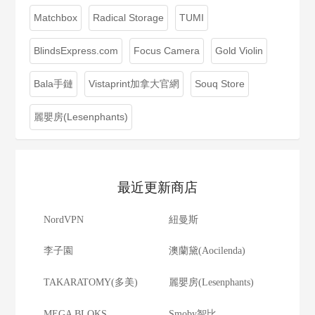
Matchbox
Radical Storage
TUMI
BlindsExpress.com
Focus Camera
Gold Violin
Bala手鏈
Vistaprint加拿大官網
Souq Store
麗嬰房(Lesenphants)
最近更新商店
NordVPN
紐曼斯
李子園
澳蘭黛(Aocilenda)
TAKARATOMY(多美)
麗嬰房(Lesenphants)
MEGA BLOKS
Smoby智比