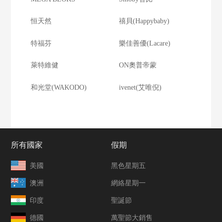
恒天然
禧貝(Happybaby)
特福芬
樂佳善優(Lacare)
萊特維健
ON奧普帝蒙
和光堂(WAKODO)
ivenet(艾唯倪)
所有國家
假期
美國
黑色星期五
澳洲
網絡星期一
印度
聖誕節
德國
萬聖節大銷售