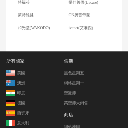
特福芬
樂佳善優(Lacare)
萊特維健
ON奧普帝蒙
和光堂(WAKODO)
ivenet(艾唯倪)
所有國家
假期
美國
黑色星期五
澳洲
網絡星期一
印度
聖誕節
德國
萬聖節大銷售
西班牙
商店
意大利
網站地圖