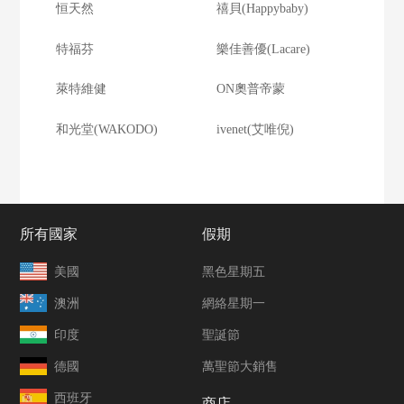
恒天然
禧貝(Happybaby)
特福芬
樂佳善優(Lacare)
萊特維健
ON奧普帝蒙
和光堂(WAKODO)
ivenet(艾唯倪)
所有國家
假期
美國
黑色星期五
澳洲
網絡星期一
印度
聖誕節
德國
萬聖節大銷售
西班牙
商店