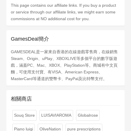
This page contains our affiliate links. If you buy a product
or service through our affiliate links, we might earn some
commissions at NO additional cost for you.
GamesDeal簡介
GAMESDEAL是一家來自香港的在線遊戲零售商，在線銷售
Steam、Origin、uPlay、XBOXLIVE等多個平台的數字版遊
戲，涵蓋PC、Mac、XBOX、PlayStation等。商城有中文頁
麵，可使用支付寶、有VISA、American Express、
MasterCard等通道的雙幣卡、PayPal及比特幣支付。
相關商店
Souq Store
LUISAVIAROMA
Globalrose
Piano luigi
OliveNation
pure prescriptions