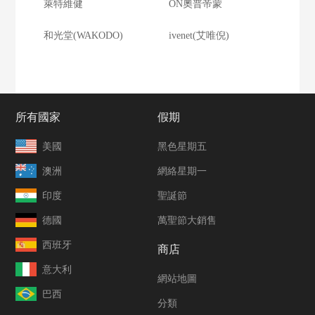
萊特維健
ON奧普帝蒙
和光堂(WAKODO)
ivenet(艾唯倪)
所有國家
假期
美國
黑色星期五
澳洲
網絡星期一
印度
聖誕節
德國
萬聖節大銷售
西班牙
商店
意大利
網站地圖
巴西
分類