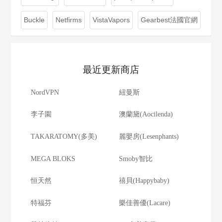
Buckle
Netfirms
VistaVapors
Gearbest法國官網
最近更新商店
NordVPN
紐曼斯
李子園
澳蘭黛(Aocilenda)
TAKARATOMY(多美)
麗嬰房(Lesenphants)
MEGA BLOKS
Smoby智比
恒天然
禧貝(Happybaby)
特福芬
樂佳善優(Lacare)