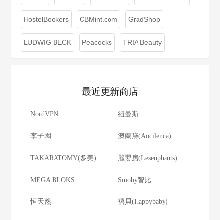
HostelBookers
CBMint.com
GradShop
LUDWIG BECK
Peacocks
TRIA Beauty
最近更新商店
NordVPN
紐曼斯
李子園
澳蘭黛(Aocilenda)
TAKARATOMY(多美)
麗嬰房(Lesenphants)
MEGA BLOKS
Smoby智比
恒天然
禧貝(Happybaby)