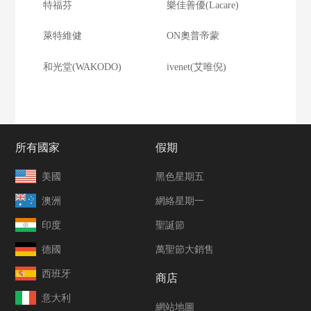
特福芬
樂佳善優(Lacare)
萊特維健
ON奧普帝蒙
和光堂(WAKODO)
ivenet(艾唯倪)
所有國家
假期
美國
黑色星期五
澳洲
網絡星期一
印度
聖誕節
德國
萬聖節大銷售
西班牙
商店
意大利
網站地圖