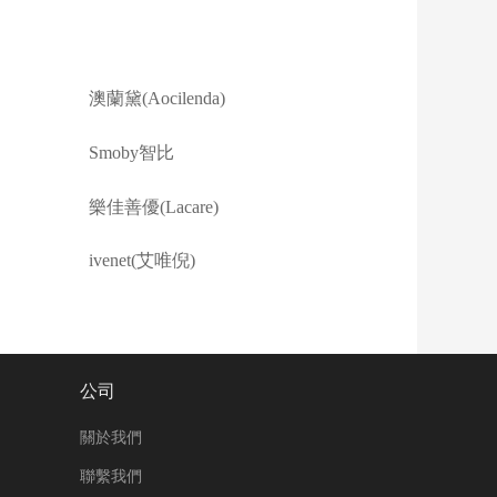
澳蘭黛(Aocilenda)
Smoby智比
樂佳善優(Lacare)
ivenet(艾唯倪)
公司
關於我們
聯繫我們