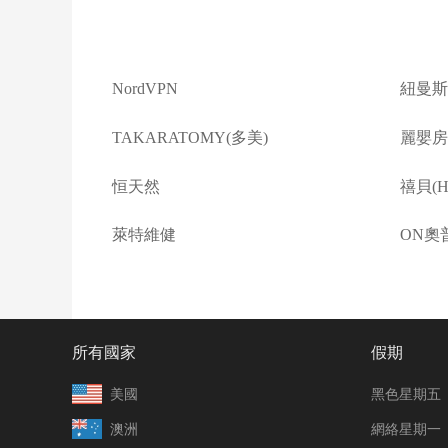
NordVPN
紐曼斯
TAKARATOMY(多美)
麗嬰房(L
恒天然
禧貝(Ha
萊特維健
ON奧
所有國家
假期
美國
黑色星期五
澳洲
網絡星期一