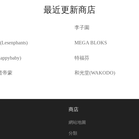
最近更新商店
李子園
esenphants)
MEGA BLOKS
ppybaby)
特福芬
普帝蒙
和光堂(WAKODO)
商店
網站地圖
分類