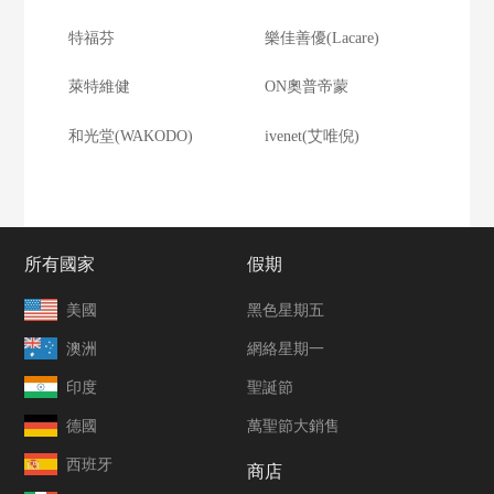
特福芬
樂佳善優(Lacare)
萊特維健
ON奧普帝蒙
和光堂(WAKODO)
ivenet(艾唯倪)
所有國家
假期
美國
黑色星期五
澳洲
網絡星期一
印度
聖誕節
德國
萬聖節大銷售
西班牙
商店