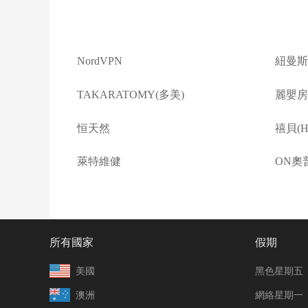
NordVPN
紐曼斯
TAKARATOMY(多美)
麗嬰房(L
恒天然
禧貝(Ha
萊特維健
ON奧
所有國家
假期
美國
黑色星期五
澳洲
網絡星期一