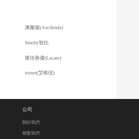
澳蘭黛(Aocilenda)
Smoby智比
樂佳善優(Lacare)
ivenet(艾唯倪)
公司
關於我們
聯繫我們