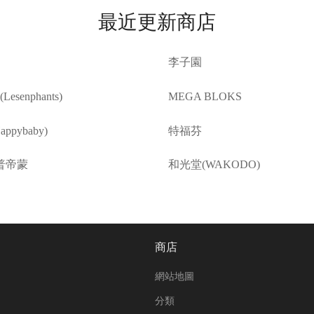
最近更新商店
李子園
esenphants)
MEGA BLOKS
ppybaby)
特福芬
普帝蒙
和光堂(WAKODO)
商店
網站地圖
分類