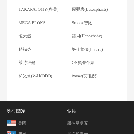
TAKARATOMY(多美)
麗嬰房(Lesenphants)
MEGA BLOKS
Smoby智比
恒天然
禧貝(Happybaby)
特福芬
樂佳善優(Lacare)
萊特維健
ON奧普帝蒙
和光堂(WAKODO)
ivenet(艾唯倪)
所有國家
假期
美國
黑色星期五
澳洲
網絡星期一