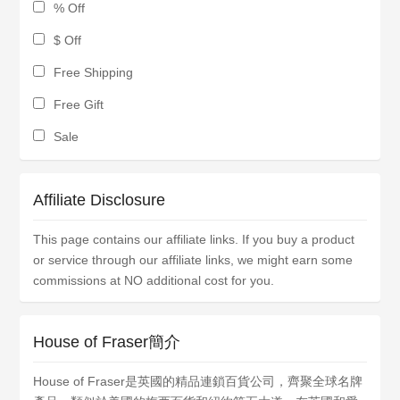
% Off
$ Off
Free Shipping
Free Gift
Sale
Affiliate Disclosure
This page contains our affiliate links. If you buy a product
or service through our affiliate links, we might earn some
commissions at NO additional cost for you.
House of Fraser簡介
House of Fraser是英國的精品連鎖百貨公司，齊聚全球名牌