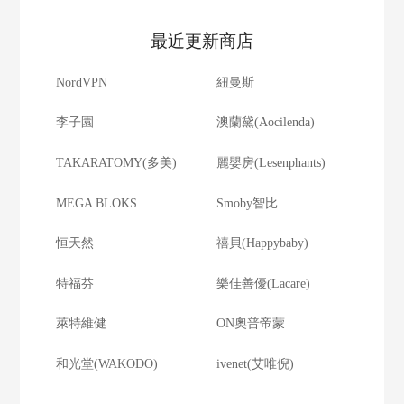
最近更新商店
NordVPN
紐曼斯
李子園
澳蘭黛(Aocilenda)
TAKARATOMY(多美)
麗嬰房(Lesenphants)
MEGA BLOKS
Smoby智比
恒天然
禧貝(Happybaby)
特福芬
樂佳善優(Lacare)
萊特維健
ON奧普帝蒙
和光堂(WAKODO)
ivenet(艾唯倪)