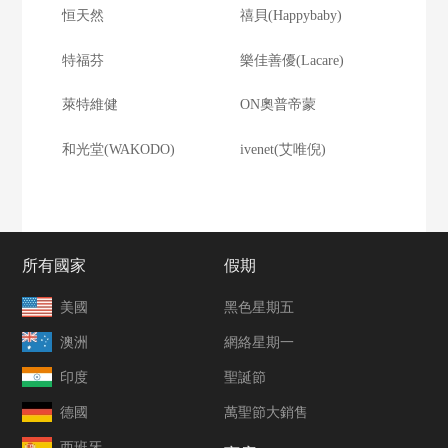
恒天然
禧貝(Happybaby)
特福芬
樂佳善優(Lacare)
萊特維健
ON奧普帝蒙
和光堂(WAKODO)
ivenet(艾唯倪)
所有國家
假期
美國
黑色星期五
澳洲
網絡星期一
印度
聖誕節
德國
萬聖節大銷售
西班牙