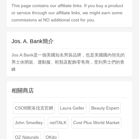
This page contains our affiliate links. If you buy a product
or service through our affiliate links, we might earn some
commissions at NO additional cost for you.
Jos. A. Bank簡介
Jos.A.Bank是一個美國知名男裝品牌，也是美國國內領先的
男士休閑裝、運動服、鞋類及配飾零售商，受到男士們的青
睞
相關商店
CSOB斯洛伐克官網
Laura Geller
Beauty Expert
John Smedley
netTALK
Cost Plus World Market
OZ Naturals
OKdo