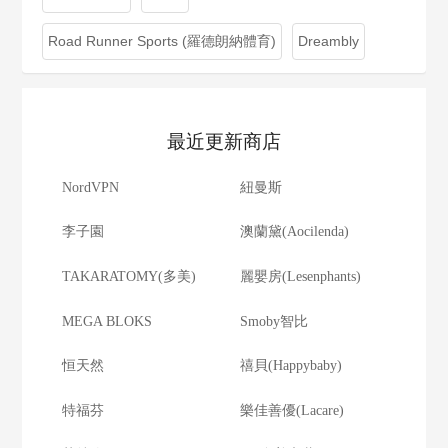
Road Runner Sports (羅德朗納體育)
Dreambly
最近更新商店
NordVPN
紐曼斯
李子園
澳蘭黛(Aocilenda)
TAKARATOMY(多美)
麗嬰房(Lesenphants)
MEGA BLOKS
Smoby智比
恒天然
禧貝(Happybaby)
特福芬
樂佳善優(Lacare)