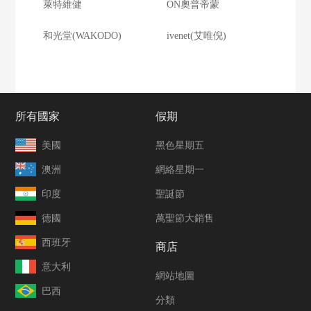
萊特維健
ON奧普帝蒙
和光堂(WAKODO)
ivenet(艾唯倪)
所有國家
假期
美國
黑色星期五
澳洲
網絡星期一
印度
聖誕節
德國
萬聖節大銷售
西班牙
商店
意大利
網站地圖
巴西
分類