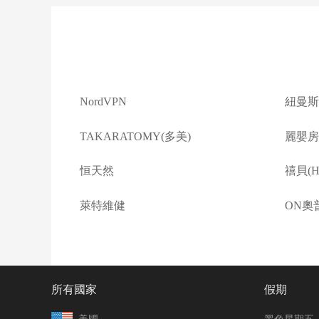
NordVPN
紐曼斯
TAKARATOMY(多美)
麗嬰房(L
恒天然
禧貝(Ha
萊特維健
ON奧
所有國家
假期
美國
黑色星期五