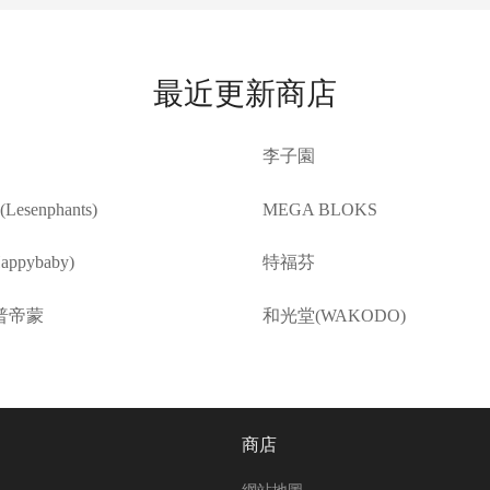
最近更新商店
李子園
esenphants)
MEGA BLOKS
ppybaby)
特福芬
普帝蒙
和光堂(WAKODO)
商店
網站地圖