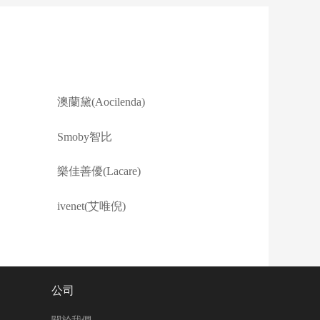
澳蘭黛(Aocilenda)
Smoby智比
樂佳善優(Lacare)
ivenet(艾唯倪)
公司
關於我們