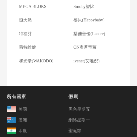
MEGA BLOKS
Smoby智比
恒天然
禧貝(Happybaby)
特福芬
樂佳善優(Lacare)
萊特維健
ON奧普帝蒙
和光堂(WAKODO)
ivenet(艾唯倪)
所有國家
假期
美國
黑色星期五
澳洲
網絡星期一
印度
聖誕節