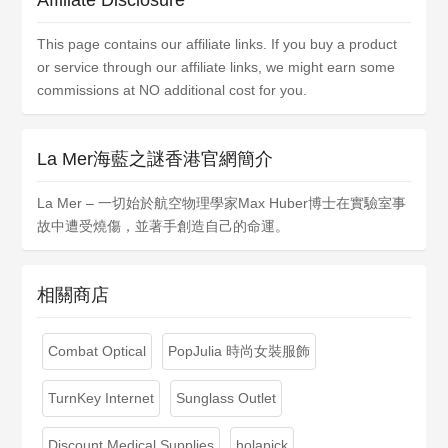
Affiliate Disclosure
This page contains our affiliate links. If you buy a product
or service through our affiliate links, we might earn some
commissions at NO additional cost for you.
La Mer海藍之謎香港官網簡介
La Mer – 一切始於航空物理學家Max Huber博士在實驗室事
故中遭受燒傷，並著手創造自己的命運。
相關商店
Combat Optical
PopJulia 時尚女裝服飾
TurnKey Internet
Sunglass Outlet
Discount Medical Supplies
holapick