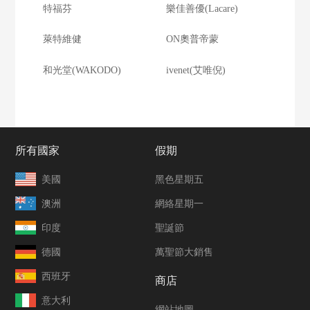
特福芬
樂佳善優(Lacare)
萊特維健
ON奧普帝蒙
和光堂(WAKODO)
ivenet(艾唯倪)
所有國家
假期
美國
黑色星期五
澳洲
網絡星期一
印度
聖誕節
德國
萬聖節大銷售
西班牙
商店
意大利
網站地圖