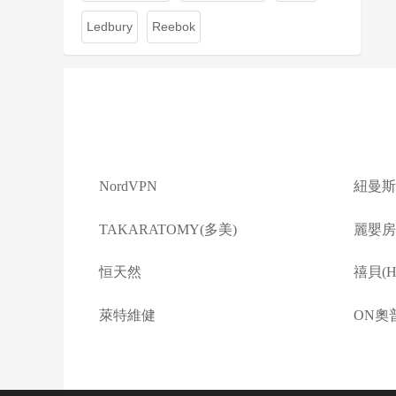
Ledbury
Reebok
NordVPN
紐曼斯
TAKARATOMY(多美)
麗嬰房(L
恒天然
禧貝(Ha
萊特維健
ON奧