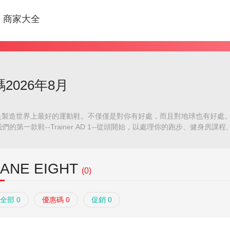
商家大全
碼2026年8月
的使命是製造世界上最好的運動鞋。不僅僅是對你有好處，而且對地球也有好
的第一款鞋--Trainer AD 1--從頭開始，以處理你的跑步、健身
雙鞋都適合你。這還不是最精彩的部分! 我們正在通過在整個係列中使
LANE EIGHT
(0)
全部 0
優惠碼 0
促銷 0