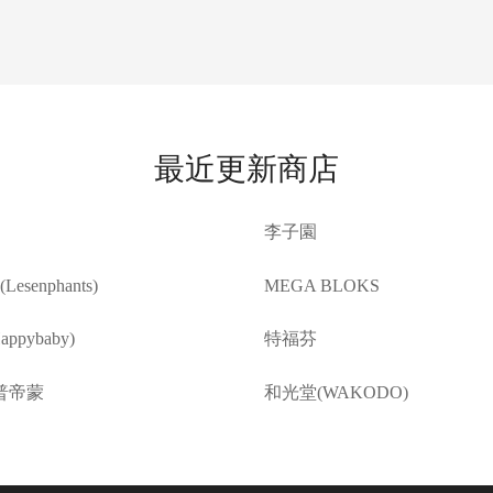
最近更新商店
李子園
esenphants)
MEGA BLOKS
ppybaby)
特福芬
普帝蒙
和光堂(WAKODO)