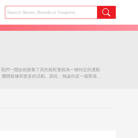
處。我們一開始就摒棄了高性能鞋隻能為一種特定的運動
房課程、團體鍛煉和更多的活動。因此，無論你是一個商場的
用可回收的塑料海藻基緩衝材料和素食麂皮來減少我們鞋