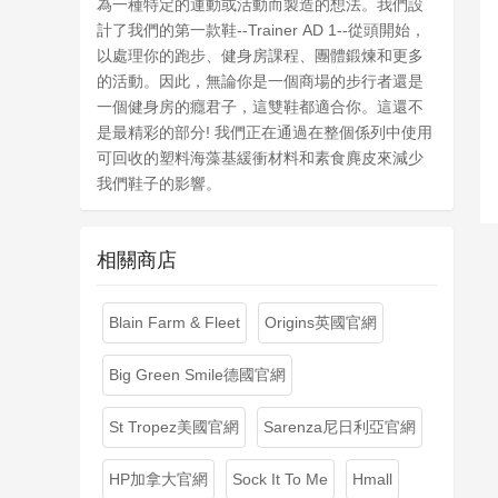
為一種特定的運動或活動而製造的想法。我們設
計了我們的第一款鞋--Trainer AD 1--從頭開始，
以處理你的跑步、健身房課程、團體鍛煉和更多
的活動。因此，無論你是一個商場的步行者還是
一個健身房的癮君子，這雙鞋都適合你。這還不
是最精彩的部分! 我們正在通過在整個係列中使用
可回收的塑料海藻基緩衝材料和素食麂皮來減少
我們鞋子的影響。
相關商店
Blain Farm & Fleet
Origins英國官網
Big Green Smile德國官網
St Tropez美國官網
Sarenza尼日利亞官網
HP加拿大官網
Sock It To Me
Hmall