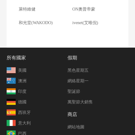
萊特維健
ON奧普帝蒙
和光堂(WAKODO)
ivenet(艾唯倪)
所有國家
假期
美國
黑色星期五
澳洲
網絡星期一
印度
聖誕節
德國
萬聖節大銷售
西班牙
商店
意大利
網站地圖
巴西