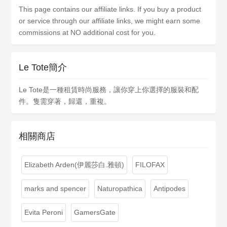
This page contains our affiliate links. If you buy a product
or service through our affiliate links, we might earn some
commissions at NO additional cost for you.
Le Tote簡介
Le Tote是一種租賃時尚服務，讓你穿上你選擇的服裝和配
件。隻需穿著，歸還，重複。
相關商店
Elizabeth Arden(伊麗莎白.雅頓)
FILOFAX
marks and spencer
Naturopathica
Antipodes
Evita Peroni
GamersGate