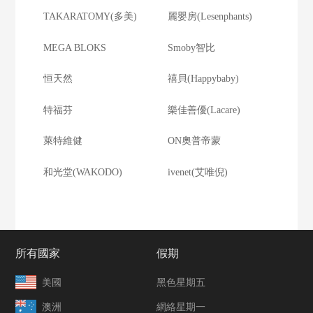
TAKARATOMY(多美)
麗嬰房(Lesenphants)
MEGA BLOKS
Smoby智比
恒天然
禧貝(Happybaby)
特福芬
樂佳善優(Lacare)
萊特維健
ON奧普帝蒙
和光堂(WAKODO)
ivenet(艾唯倪)
所有國家
假期
美國
黑色星期五
澳洲
網絡星期一