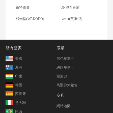
萊特維健
ON奧普帝蒙
和光堂(WAKODO)
ivenet(艾唯倪)
所有國家
假期
美國
黑色星期五
澳洲
網絡星期一
印度
聖誕節
德國
萬聖節大銷售
西班牙
商店
意大利
網站地圖
巴西