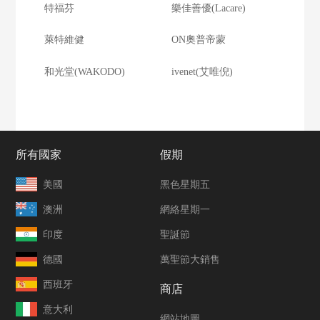
特福芬
樂佳善優(Lacare)
萊特維健
ON奧普帝蒙
和光堂(WAKODO)
ivenet(艾唯倪)
所有國家
假期
美國
黑色星期五
澳洲
網絡星期一
印度
聖誕節
德國
萬聖節大銷售
西班牙
商店
意大利
網站地圖