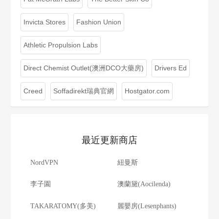
Invicta Stores
Fashion Union
Athletic Propulsion Labs
Direct Chemist Outlet(澳洲DCO大藥房)
Drivers Ed
Creed
Soffadirekt瑞典官網
Hostgator.com
最近更新商店
NordVPN
紐曼斯
李子園
澳蘭黛(Aocilenda)
TAKARATOMY(多美)
麗嬰房(Lesenphants)