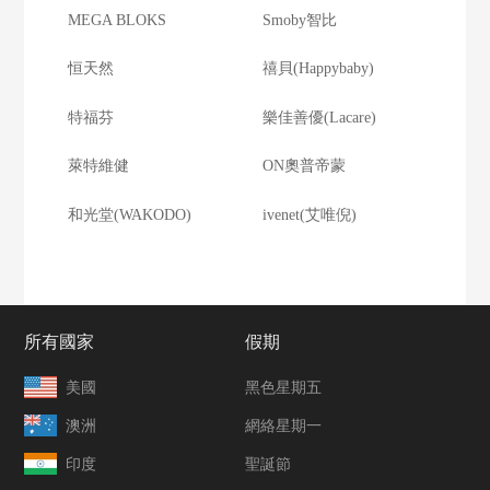
MEGA BLOKS
Smoby智比
恒天然
禧貝(Happybaby)
特福芬
樂佳善優(Lacare)
萊特維健
ON奧普帝蒙
和光堂(WAKODO)
ivenet(艾唯倪)
所有國家
假期
美國
黑色星期五
澳洲
網絡星期一
印度
聖誕節