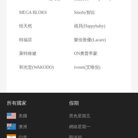
MEGA BLOKS
Smoby智比
恒天然
禧貝(Happybaby)
特福芬
樂佳善優(Lacare)
萊特維健
ON奧普帝蒙
和光堂(WAKODO)
ivenet(艾唯倪)
所有國家
假期
美國
黑色星期五
澳洲
網絡星期一
印度
聖誕節