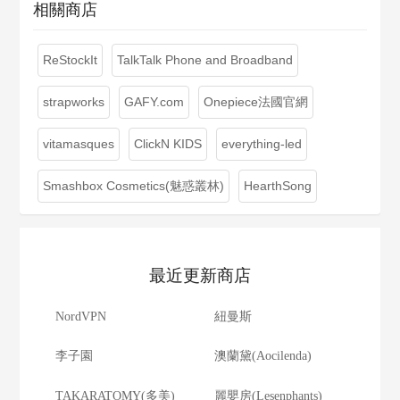
相關商店
ReStockIt
TalkTalk Phone and Broadband
strapworks
GAFY.com
Onepiece法國官網
vitamasques
ClickN KIDS
everything-led
Smashbox Cosmetics(魅惑叢林)
HearthSong
最近更新商店
NordVPN
紐曼斯
李子園
澳蘭黛(Aocilenda)
TAKARATOMY(多美)
麗嬰房(Lesenphants)