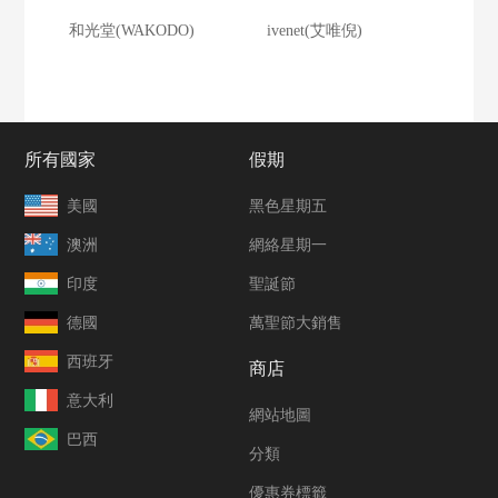
和光堂(WAKODO)
ivenet(艾唯倪)
所有國家
假期
美國
黑色星期五
澳洲
網絡星期一
印度
聖誕節
德國
萬聖節大銷售
西班牙
商店
意大利
網站地圖
巴西
分類
優惠券標籤