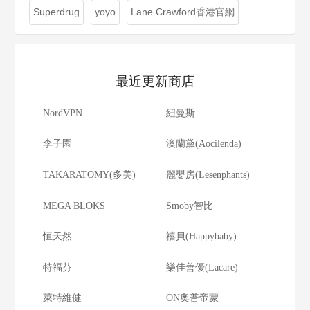
Superdrug
yoyo
Lane Crawford香港官網
最近更新商店
NordVPN
紐曼斯
李子園
澳蘭黛(Aocilenda)
TAKARATOMY(多美)
麗嬰房(Lesenphants)
MEGA BLOKS
Smoby智比
恒天然
禧貝(Happybaby)
特福芬
樂佳善優(Lacare)
萊特維健
ON奧普帝蒙