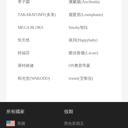
李子園
澳蘭黛(Aocilenda)
TAKARATOMY(多美)
麗嬰房(Lesenphants)
MEGA BLOKS
Smoby智比
恒天然
禧貝(Happybaby)
特福芬
樂佳善優(Lacare)
萊特維健
ON奧普帝蒙
和光堂(WAKODO)
ivenet(艾唯倪)
所有國家
假期
美國
黑色星期五