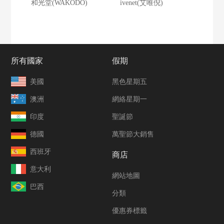
和光堂(WAKODO)
ivenet(艾唯倪)
所有國家
假期
美國
黑色星期五
澳洲
網絡星期一
印度
聖誕節
德國
萬聖節大銷售
西班牙
商店
意大利
網站地圖
巴西
分類
優惠券標籤