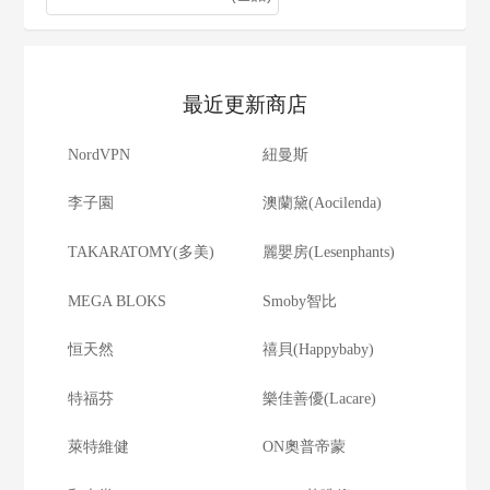
最近更新商店
NordVPN
紐曼斯
李子園
澳蘭黛(Aocilenda)
TAKARATOMY(多美)
麗嬰房(Lesenphants)
MEGA BLOKS
Smoby智比
恒天然
禧貝(Happybaby)
特福芬
樂佳善優(Lacare)
萊特維健
ON奧普帝蒙