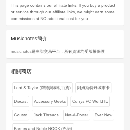
This page contains our affiliate links. If you buy a product
or service through our affiliate links, we might earn some
commissions at NO additional cost for you.
Musicnotes簡介
musicnotes是曲譜交易平台，所有資源均受版權保護
相關商店
Lord & Taylor (羅德與泰勒百貨)
阿姆斯特丹城市卡
Diecast
Accessory Geeks
Currys PC World IE
Gousto
Jack Threads
Net-A-Porter
Ever New
Barnes and Noble NOOK (巴諾)