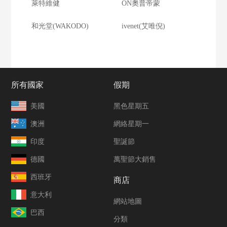
萊特維健
ON奧普帝蒙
和光堂(WAKODO)
ivenet(艾唯倪)
所有國家
假期
美國
黑色星期五
澳洲
網絡星期一
印度
聖誕節
德國
萬聖節大銷售
西班牙
商店
意大利
網站地圖
巴西
分類