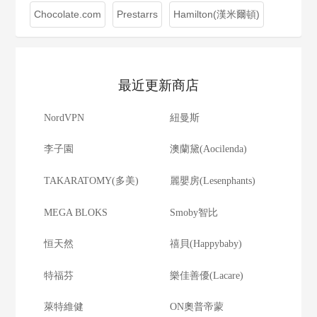
Chocolate.com
Prestarrs
Hamilton(漢米爾頓)
最近更新商店
NordVPN
紐曼斯
李子園
澳蘭黛(Aocilenda)
TAKARATOMY(多美)
麗嬰房(Lesenphants)
MEGA BLOKS
Smoby智比
恒天然
禧貝(Happybaby)
特福芬
樂佳善優(Lacare)
萊特維健
ON奧普帝蒙