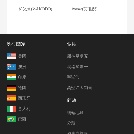
和光堂(WAKODO)
ivenet(艾唯倪)
所有國家
假期
美國
黑色星期五
澳洲
網絡星期一
印度
聖誕節
德國
萬聖節大銷售
西班牙
商店
意大利
網站地圖
巴西
分類
優惠券標籤