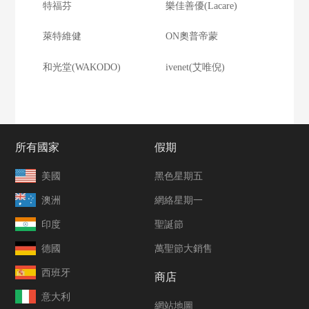
特福芬
樂佳善優(Lacare)
萊特維健
ON奧普帝蒙
和光堂(WAKODO)
ivenet(艾唯倪)
所有國家
假期
美國
黑色星期五
澳洲
網絡星期一
印度
聖誕節
德國
萬聖節大銷售
西班牙
商店
意大利
網站地圖