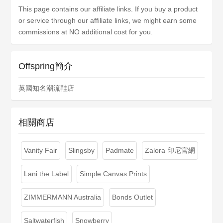
This page contains our affiliate links. If you buy a product
or service through our affiliate links, we might earn some
commissions at NO additional cost for you.
Offspring簡介
英國知名潮流鞋店
相關商店
Vanity Fair
Slingsby
Padmate
Zalora 印尼官網
Lani the Label
Simple Canvas Prints
ZIMMERMANN Australia
Bonds Outlet
Saltwaterfish
Snowberry