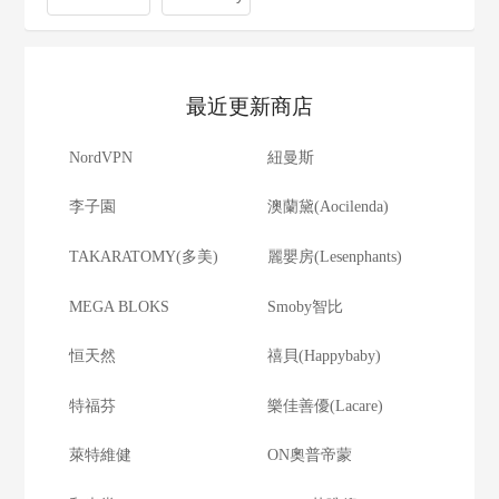
最近更新商店
NordVPN
紐曼斯
李子園
澳蘭黛(Aocilenda)
TAKARATOMY(多美)
麗嬰房(Lesenphants)
MEGA BLOKS
Smoby智比
恒天然
禧貝(Happybaby)
特福芬
樂佳善優(Lacare)
萊特維健
ON奧普帝蒙