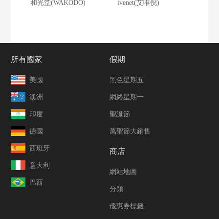
和光堂(WAKODO)
ivenet(艾唯倪)
所有國家
假期
美國
黑色星期五
澳洲
網絡星期一
印度
聖誕節
德國
萬聖節大銷售
西班牙
商店
意大利
網站地圖
巴西
分類
優惠券標籤