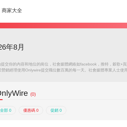
商家大全
026年8月
動提交你的內容和地位的崗位，社會媒體網絡如facebook，推特，穀歌+頁麵和
營銷經理使用Onlywire提交職位數百萬的每一天。社會媒體專業人士使用
節省您的自動化您網站的內容在社會媒體網絡的提交時間。使用Onlywire自
nlyWire
(0)
全部 0
優惠碼 0
促銷 0