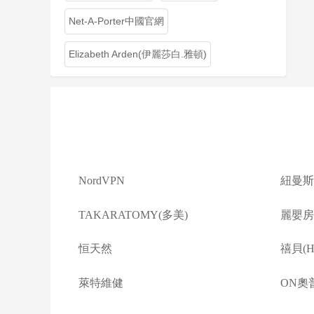
Net-A-Porter中國官網
Elizabeth Arden(伊麗莎白.雅頓)
NordVPN
紐曼斯
TAKARATOMY(多美)
麗嬰房(L
恒天然
禧貝(Ha
萊特維健
ON奧