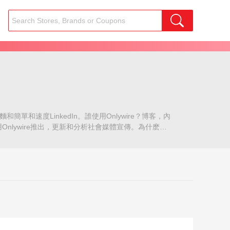
簡單和速度LinkedIn。誰使用Onlywire？博客，內
Onlywire推出，更新和分析社會媒體宣傳。為什麽使
動化你的網站的內容提交，搜索引擎優化您的網站，創建可靠的