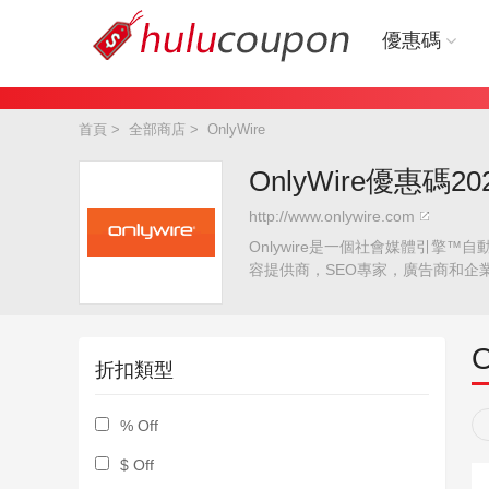
優惠碼
首頁
>
全部商店
>
OnlyWire
OnlyWire優惠碼2
http://www.onlywire.com
Onlywire是一個社會媒體引擎™自
容提供商，SEO專家，廣告商和企業
用Onlywire？Onlywire
反向鏈接和流量。
O
折扣類型
% Off
$ Off