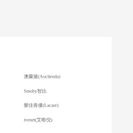
澳蘭黛(Aocilenda)
Smoby智比
樂佳善優(Lacare)
ivenet(艾唯倪)