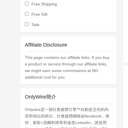
Free Shipping
Free Gift
Sale
Affiliate Disclosure
This page contains our affiliate links. If you buy
a product or service through our affiliate links,
we might earn some commissions at NO
additional cost for you.
OnlyWire簡介
Onlywire是一個社會媒體引擎™自動提交你的內
容和地位的崗位，社會媒體網絡如facebook，推
特，穀歌+頁麵和簡單和速度LinkedIn。誰使用