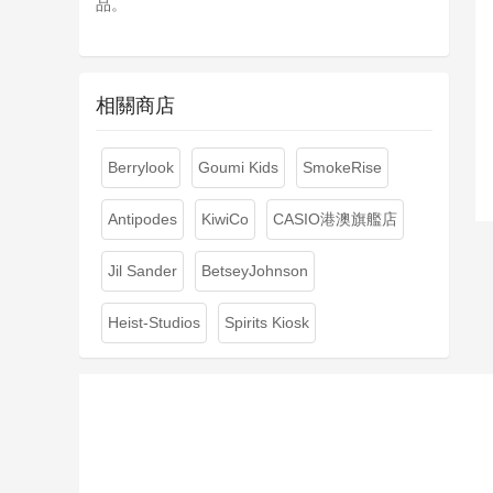
品。
相關商店
Berrylook
Goumi Kids
SmokeRise
Antipodes
KiwiCo
CASIO港澳旗艦店
Jil Sander
BetseyJohnson
Heist-Studios
Spirits Kiosk