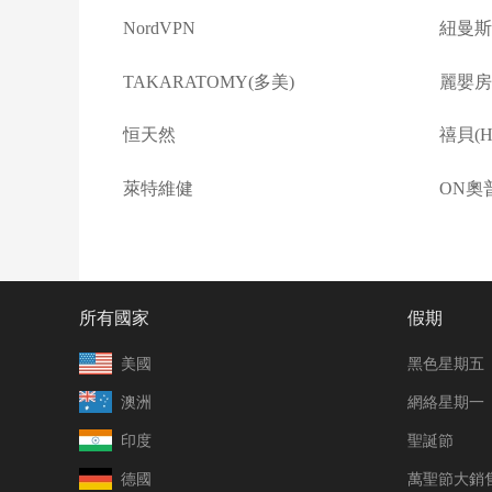
NordVPN
紐曼斯
TAKARATOMY(多美)
麗嬰房(L
恒天然
禧貝(Ha
萊特維健
ON奧
所有國家
假期
美國
黑色星期五
澳洲
網絡星期一
印度
聖誕節
德國
萬聖節大銷