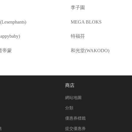
李子園
esenphants)
MEGA BLOKS
ppybaby)
特福芬
普帝蒙
和光堂(WAKODO)
商店
網站地圖
分類
優惠券標籤
售
提交優惠券