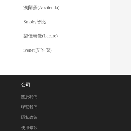
澳蘭黛(Aocilenda)
Smoby智比
樂佳善優(Lacare)
ivenet(艾唯倪)
公司
關於我們
聯繫我們
隱私政策
使用條款