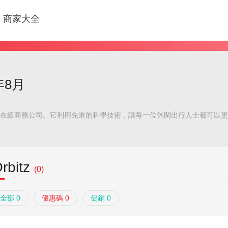
商家大全
年8月
全球一家領先級在線商務公司。它利用先進的科學技術，讓每一位休閑出行人士都
rbitz
(0)
全部 0
優惠碼 0
促銷 0