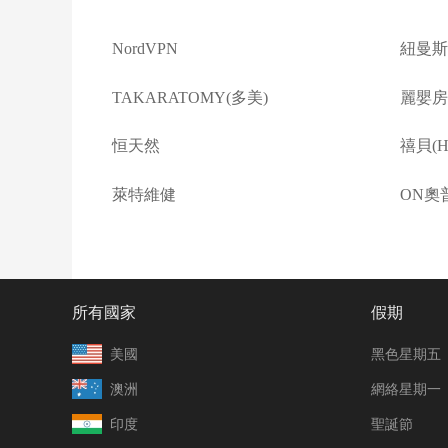
NordVPN
紐曼斯
TAKARATOMY(多美)
麗嬰房(L
恒天然
禧貝(Ha
萊特維健
ON奧
所有國家
假期
美國
黑色星期五
澳洲
網絡星期一
印度
聖誕節