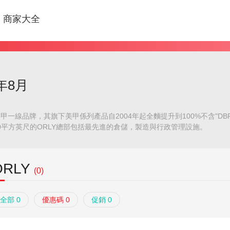
商家大全
年8月
美甲一線品牌，其旗下美甲係列產品自2004年起全麵提升到100%不含"
00平方英尺的ORLY總部包括最先進的倉儲，製造與行政管理設施。
ORLY
(0)
全部 0
優惠碼 0
促銷 0