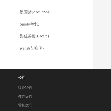
澳蘭黛(Aocilenda)
Smoby智比
樂佳善優(Lacare)
ivenet(艾唯倪)
公司
關於我們
聯繫我們
隱私政策