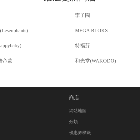
李子園
esenphants)
MEGA BLOKS
ppybaby)
特福芬
普帝蒙
和光堂(WAKODO)
商店
網站地圖
分類
優惠券標籤