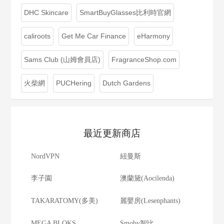
DHC Skincare
SmartBuyGlasses比利時官網
caliroots
Get Me Car Finance
eHarmony
Sams Club (山姆會員店)
FragranceShop.com
火柴網
PUCHering
Dutch Gardens
最近更新商店
NordVPN
紐曼斯
李子園
澳蘭黛(Aocilenda)
TAKARATOMY(多美)
麗嬰房(Lesenphants)
MEGA BLOKS
Smoby智比