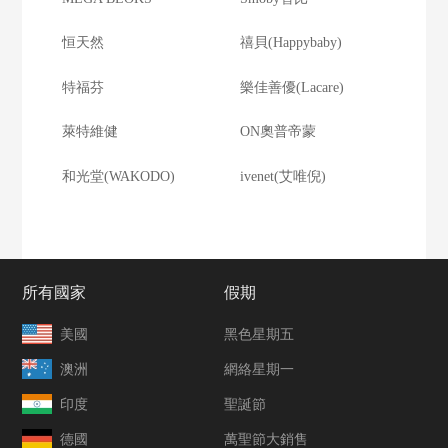
恒天然
禧貝(Happybaby)
特福芬
樂佳善優(Lacare)
萊特維健
ON奧普帝蒙
和光堂(WAKODO)
ivenet(艾唯倪)
所有國家
假期
美國
黑色星期五
澳洲
網絡星期一
印度
聖誕節
德國
萬聖節大銷售