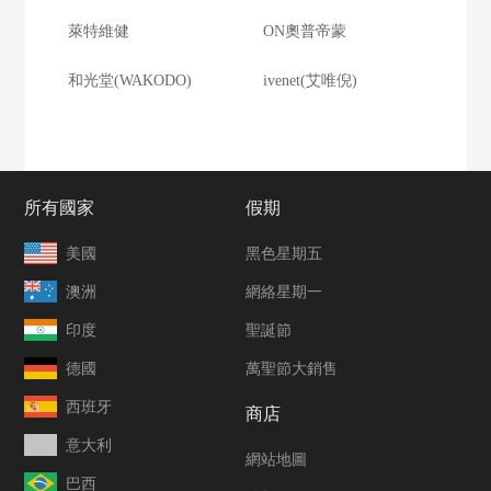
萊特維健
ON奧普帝蒙
和光堂(WAKODO)
ivenet(艾唯倪)
所有國家
假期
美國
黑色星期五
澳洲
網絡星期一
印度
聖誕節
德國
萬聖節大銷售
西班牙
商店
意大利
網站地圖
巴西