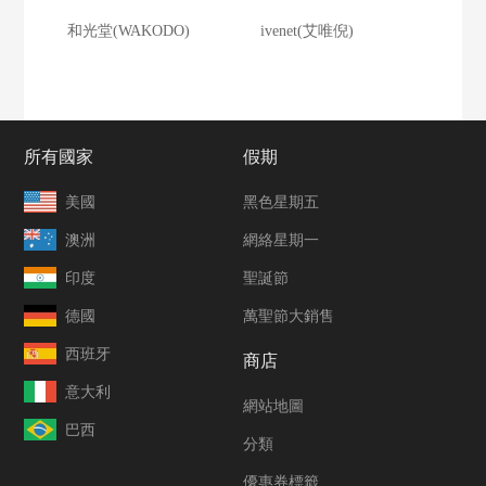
和光堂(WAKODO)
ivenet(艾唯倪)
所有國家
假期
美國
黑色星期五
澳洲
網絡星期一
印度
聖誕節
德國
萬聖節大銷售
西班牙
商店
意大利
網站地圖
巴西
分類
優惠券標籤