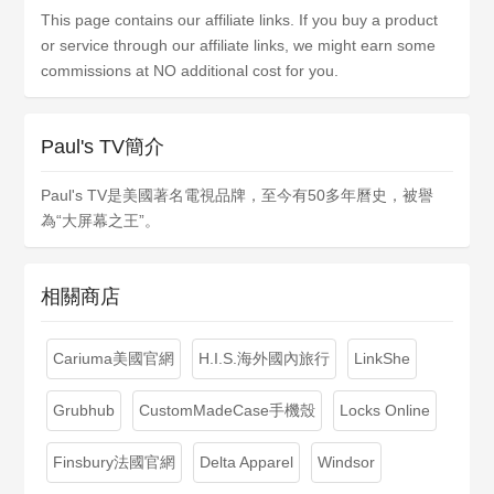
This page contains our affiliate links. If you buy a product
or service through our affiliate links, we might earn some
commissions at NO additional cost for you.
Paul's TV簡介
Paul's TV是美國著名電視品牌，至今有50多年曆史，被譽
為“大屏幕之王”。
相關商店
Cariuma美國官網
H.I.S.海外國內旅行
LinkShe
Grubhub
CustomMadeCase手機殼
Locks Online
Finsbury法國官網
Delta Apparel
Windsor