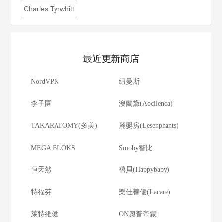
Charles Tyrwhitt
最近更新商店
NordVPN
紐曼斯
李子園
澳蘭黛(Aocilenda)
TAKARATOMY(多美)
麗嬰房(Lesenphants)
MEGA BLOKS
Smoby智比
恒天然
禧貝(Happybaby)
特福芬
樂佳善優(Lacare)
萊特維健
ON奧普帝蒙