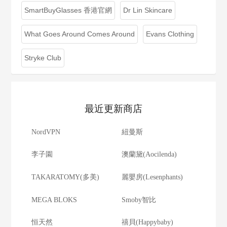
SmartBuyGlasses 香港官網
Dr Lin Skincare
What Goes Around Comes Around
Evans Clothing
Stryke Club
最近更新商店
NordVPN
紐曼斯
李子園
澳蘭黛(Aocilenda)
TAKARATOMY(多美)
麗嬰房(Lesenphants)
MEGA BLOKS
Smoby智比
恒天然
禧貝(Happybaby)