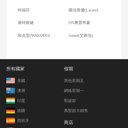
特福芬
樂佳善優(Lacare)
萊特維健
ON奧普帝蒙
和光堂(WAKODO)
ivenet(艾唯倪)
所有國家
假期
美國
黑色星期五
澳洲
網絡星期一
印度
聖誕節
德國
萬聖節大銷售
西班牙
商店