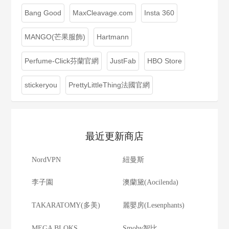
Bang Good
MaxCleavage.com
Insta 360
MANGO(芒果服飾)
Hartmann
Perfume-Click芬蘭官網
JustFab
HBO Store
stickeryou
PrettyLittleThing法國官網
最近更新商店
NordVPN
紐曼斯
李子園
澳蘭黛(Aocilenda)
TAKARATOMY(多美)
麗嬰房(Lesenphants)
MEGA BLOKS
Smoby智比