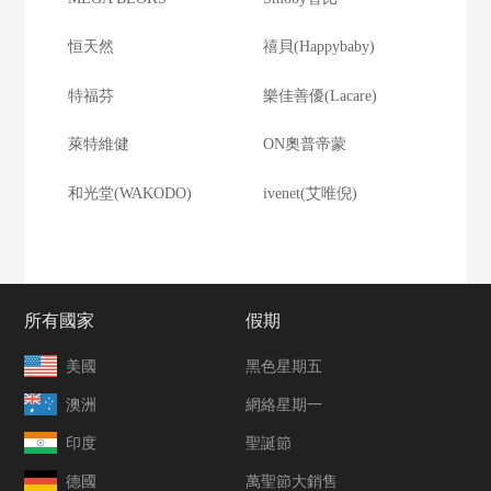
恒天然
禧貝(Happybaby)
特福芬
樂佳善優(Lacare)
萊特維健
ON奧普帝蒙
和光堂(WAKODO)
ivenet(艾唯倪)
所有國家
假期
美國
黑色星期五
澳洲
網絡星期一
印度
聖誕節
德國
萬聖節大銷售