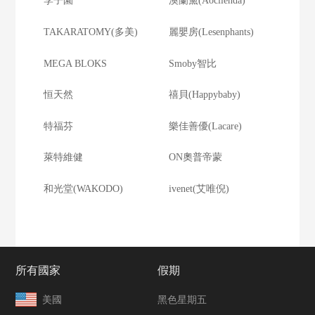
李子園
澳蘭黛(Aocilenda)
TAKARATOMY(多美)
麗嬰房(Lesenphants)
MEGA BLOKS
Smoby智比
恒天然
禧貝(Happybaby)
特福芬
樂佳善優(Lacare)
萊特維健
ON奧普帝蒙
和光堂(WAKODO)
ivenet(艾唯倪)
所有國家
假期
美國
黑色星期五