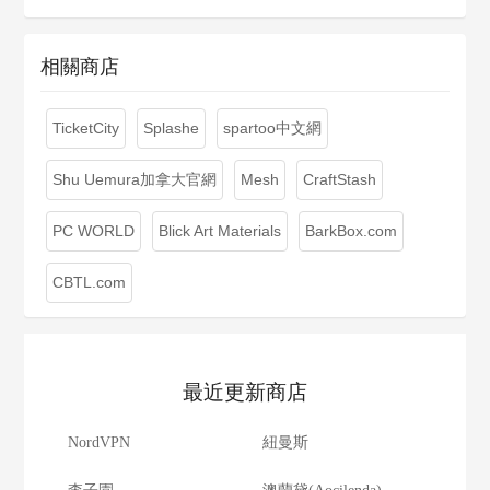
相關商店
TicketCity
Splashe
spartoo中文網
Shu Uemura加拿大官網
Mesh
CraftStash
PC WORLD
Blick Art Materials
BarkBox.com
CBTL.com
最近更新商店
NordVPN
紐曼斯