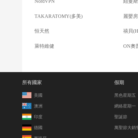
NordVPN
紐曼斯
TAKARATOMY(多美)
麗嬰房(L
恒天然
禧貝(Ha
萊特維健
ON奧
所有國家
假期
美國
黑色星期五
澳洲
網絡星期一
印度
聖誕節
德國
萬聖節大銷