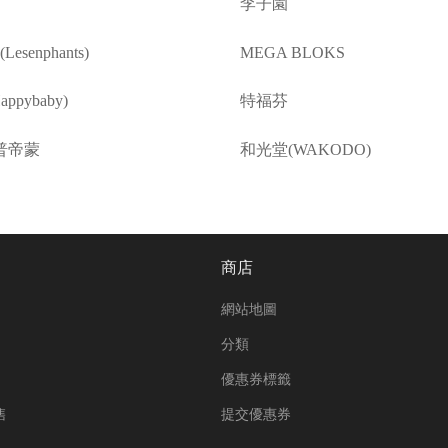
李子園
esenphants)
MEGA BLOKS
ppybaby)
特福芬
普帝蒙
和光堂(WAKODO)
商店
網站地圖
分類
優惠券標籤
售
提交優惠券