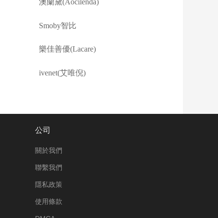
澳蘭黛(Aocilenda)
Smoby智比
樂佳善優(Lacare)
ivenet(艾唯倪)
公司
關於我們
聯繫我們
隱私政策
使用條款