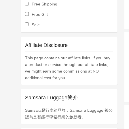
Free Shipping
Free Gift
Sale
Affiliate Disclosure
This page contains our affiliate links. If you buy
a product or service through our affiliate links,
we might earn some commissions at NO
additional cost for you.
Samsara Luggage簡介
Samsara是行李箱品牌，Samsara Luggage 被公
認為是智能行李箱行業的創新者。