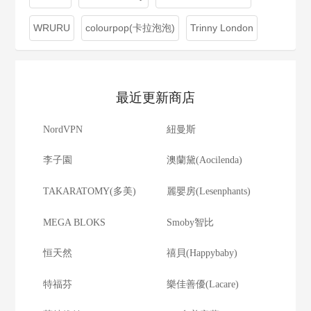
WRURU
colourpop(卡拉泡泡)
Trinny London
最近更新商店
NordVPN
紐曼斯
李子園
澳蘭黛(Aocilenda)
TAKARATOMY(多美)
麗嬰房(Lesenphants)
MEGA BLOKS
Smoby智比
恒天然
禧貝(Happybaby)
特福芬
樂佳善優(Lacare)