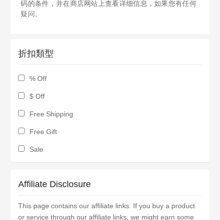
码的条件，并在商店网站上查看详细信息，如果您有任何
疑问。
折扣類型
% Off
$ Off
Free Shipping
Free Gift
Sale
Affiliate Disclosure
This page contains our affiliate links. If you buy a product
or service through our affiliate links, we might earn some