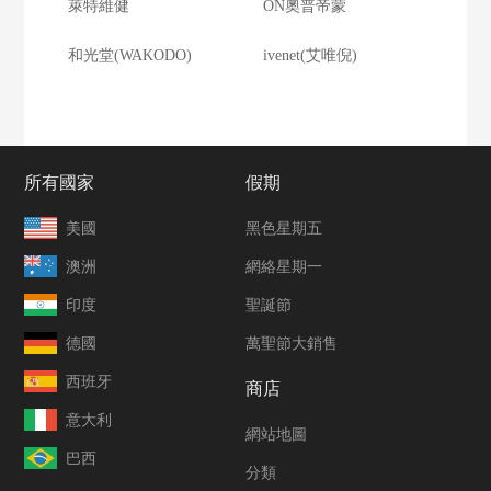
萊特維健
ON奧普帝蒙
和光堂(WAKODO)
ivenet(艾唯倪)
所有國家
假期
美國
黑色星期五
澳洲
網絡星期一
印度
聖誕節
德國
萬聖節大銷售
西班牙
商店
意大利
網站地圖
巴西
分類