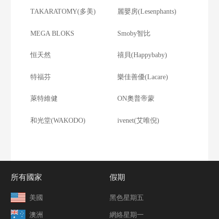
TAKARATOMY(多美)
麗嬰房(Lesenphants)
MEGA BLOKS
Smoby智比
恒天然
禧貝(Happybaby)
特福芬
樂佳善優(Lacare)
萊特維健
ON奧普帝蒙
和光堂(WAKODO)
ivenet(艾唯倪)
所有國家
假期
美國
黑色星期五
澳洲
網絡星期一