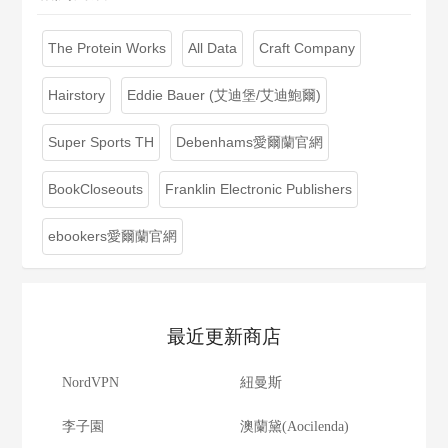
The Protein Works
All Data
Craft Company
Hairstory
Eddie Bauer (艾迪堡/艾迪鮑爾)
Super Sports TH
Debenhams愛爾蘭官網
BookCloseouts
Franklin Electronic Publishers
ebookers愛爾蘭官網
最近更新商店
NordVPN
紐曼斯
李子園
澳蘭黛(Aocilenda)