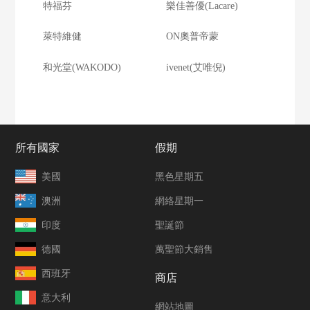
特福芬
樂佳善優(Lacare)
萊特維健
ON奧普帝蒙
和光堂(WAKODO)
ivenet(艾唯倪)
所有國家
假期
美國
黑色星期五
澳洲
網絡星期一
印度
聖誕節
德國
萬聖節大銷售
西班牙
商店
意大利
網站地圖