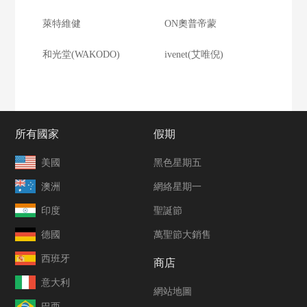
萊特維健
ON奧普帝蒙
和光堂(WAKODO)
ivenet(艾唯倪)
所有國家
假期
美國
黑色星期五
澳洲
網絡星期一
印度
聖誕節
德國
萬聖節大銷售
西班牙
商店
意大利
網站地圖
巴西