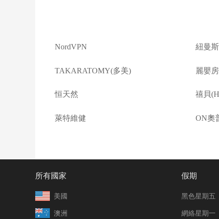
NordVPN
紐曼斯
TAKARATOMY(多美)
麗嬰房(L
恒天然
禧貝(Ha
萊特維健
ON奧
所有國家
假期
美國
黑色星期五
澳洲
網絡星期一