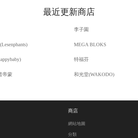
最近更新商店
李子園
esenphants)
MEGA BLOKS
ppybaby)
特福芬
普帝蒙
和光堂(WAKODO)
商店
網站地圖
分類