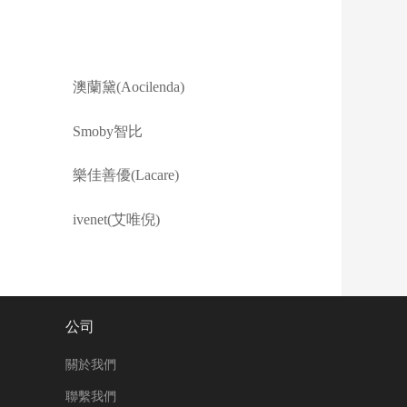
澳蘭黛(Aocilenda)
Smoby智比
樂佳善優(Lacare)
ivenet(艾唯倪)
公司
關於我們
聯繫我們