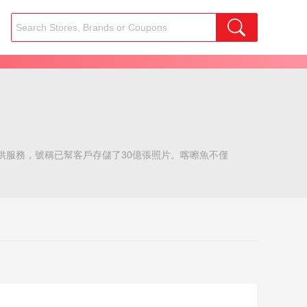
戶提供服務，號稱已幫客戶存儲了30億張照片。喀嚓魚不僅
。