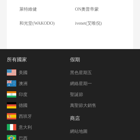
萊特維健
ON奧普帝蒙
和光堂(WAKODO)
ivenet(艾唯倪)
所有國家
假期
美國
黑色星期五
澳洲
網絡星期一
印度
聖誕節
德國
萬聖節大銷售
西班牙
商店
意大利
網站地圖
巴西